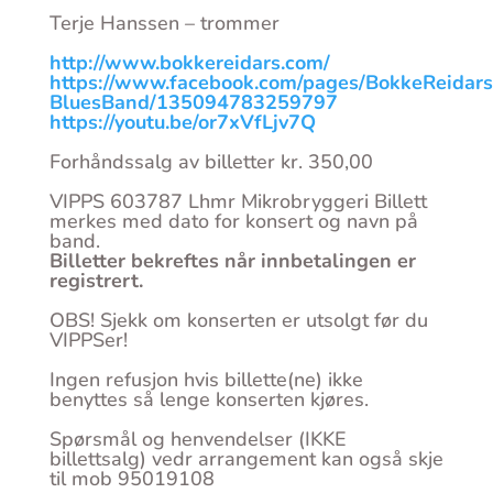
Terje Hanssen – trommer
http://www.bokkereidars.com/
https://www.facebook.com/pages/BokkeReidars
BluesBand/135094783259797
https://youtu.be/or7xVfLjv7Q
Forhåndssalg av billetter kr. 350,00
VIPPS 603787 Lhmr Mikrobryggeri Billett
merkes med dato for konsert og navn på
band.
Billetter bekreftes når innbetalingen er
registrert.
OBS! Sjekk om konserten er utsolgt før du
VIPPSer!
Ingen refusjon hvis billette(ne) ikke
benyttes så lenge konserten kjøres.
Spørsmål og henvendelser (IKKE
billettsalg) vedr arrangement kan også skje
til mob 95019108