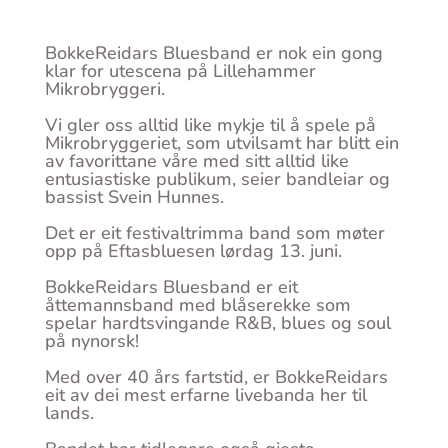
BokkeReidars Bluesband er nok ein gong
klar for utescena på Lillehammer
Mikrobryggeri.
Vi gler oss alltid like mykje til å spele på
Mikrobryggeriet, som utvilsamt har blitt ein
av favorittane våre med sitt alltid like
entusiastiske publikum, seier bandleiar og
bassist Svein Hunnes.
Det er eit festivaltrimma band som møter
opp på Eftasbluesen lørdag 13. juni.
BokkeReidars Bluesband er eit
åttemannsband med blåserekke som
spelar hardtsvingande R&B, blues og soul
på nynorsk!
Med over 40 års fartstid, er BokkeReidars
eit av dei mest erfarne livebanda her til
lands.