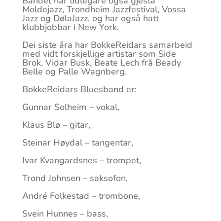
Bandet har tidlegare også gjesta
Moldejazz, Trondheim Jazzfestival, Vossa
Jazz og DølaJazz, og har også hatt
klubbjobbar i New York.
Dei siste åra har BokkeReidars samarbeid
med vidt forskjellige artistar som Side
Brok, Vidar Busk, Beate Lech frå Beady
Belle og Palle Wagnberg.
BokkeReidars Bluesband er:
Gunnar Solheim – vokal,
Klaus Blø – gitar,
Steinar Høydal – tangentar,
Ivar Kvangardsnes – trompet,
Trond Johnsen – saksofon,
André Folkestad – trombone,
Svein Hunnes – bass,