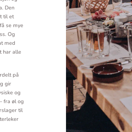
a. Den
til et
 få se mye
oss. Og
mat med
 har alle
rdelt på
g gir
ysiske og
 fra øl og
slager til
terleker