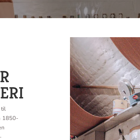
R
ERI
til
a 1850-
en
–