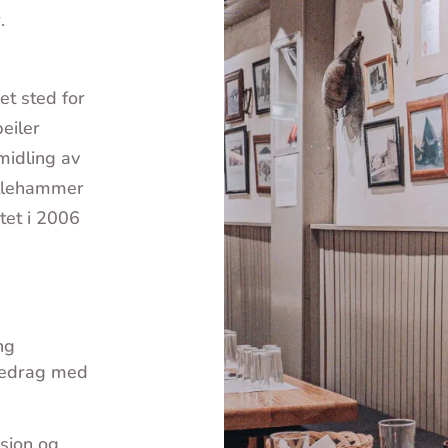
.
et sted for
eiler
midling av
illehammer
tet i 2006
ng
oredrag med
asjon og