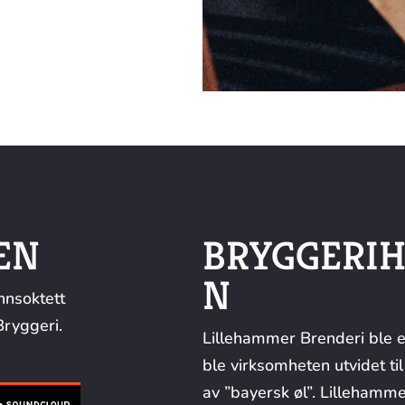
EN
BRYGGERIH
N
nsoktett
ryggeri.
Lillehammer Brenderi ble e
ble virksomheten utvidet ti
av ”bayersk øl”. Lillehamme