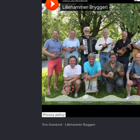
Tom Granlund
·
Lillehammer Bryggeri