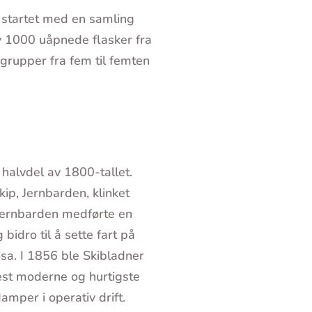
n startet med en samling
v 1000 uåpnede flasker fra
 grupper fra fem til femten
halvdel av 1800-tallet.
p, Jernbarden, klinket
Jernbarden medførte en
idro til å sette fart på
øsa. I 1856 ble Skibladner
mest moderne og hurtigste
amper i operativ drift.