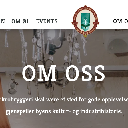
EN
OM ØL
EVENTS
OM O
OM OSS
robryggeri skal være et sted for gode opplevelse
gjenspeiler byens kultur- og industrihistorie.