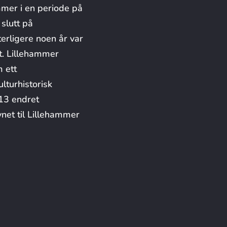
ammer i en periode på
 slutt på
terligere noen år var
utt. Lillehammer
 ett
lturhistorisk
013 endret
net til Lillehammer