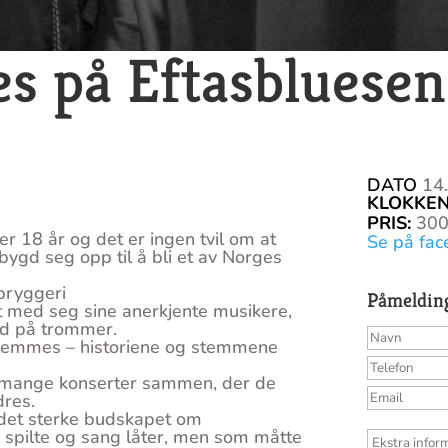
es på Eftasbluesen
DATO
14
KLOKKE
PRIS
:
30
r 18 år og det er ingen tvil om at
Se på fac
ygd seg opp til å bli et av Norges
bryggeri
Påmeldin
t med seg sine anerkjente musikere,
nd på trommer.
glemmes – historiene og stemmene
tt mange konserter sammen, der de
dres.
 det sterke budskapet om
 spilte og sang låter, men som måtte