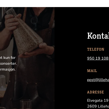
Konta
TELEFON
nt kun for
950 19 108
konserter.
ormasjon.
MAIL
post@lilleh
ADRESSE
Elvegata 19
2609 Lille