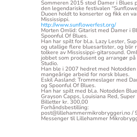
Sommeren 2015 stod Damer i Blues på
den legendariske festivalen “Sunflowe
Duoen holdt to konserter og fikk en v
Mississippi.
http://www.sunflowerfest.org/
Morten Omlid: Gitarist med Damer i B
Spoonful Of Blues.
Han har spilt for bl.a. Lazy Lester, S
og utallige flere bluesartister, og bl
tolkere av Mississippi-gitarsound. Omli
jobbet som produsent og arrangør på fl
Studio.
Han ble i 2007 hedret med Notodden Bl
mangeårige arbeid for norsk blues.
Eskil Aasland: Trommeslager med Dam
og Spoonful Of Blues.
Han har spilt med bl.a. Notodden Blue
Grayson Capps, Louisiana Red, Super 
Billetter kr. 300,00
Forhåndsbestilling:
post@lillehammermikrobryggeri.no /
Messenger til Lillehammer Mikrobryg