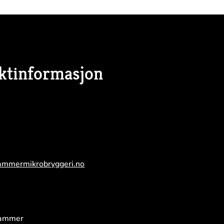
ktinformasjon
ammermikrobryggeri.no
hammer