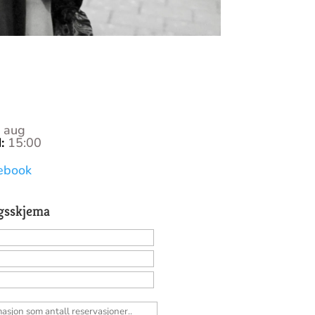
. aug
N
:
15:00
0
ebook
gsskjema