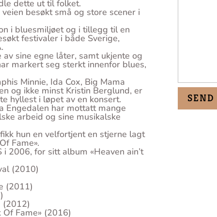
 dette ut til folket.
å veien besøkt små og store scener i
n i bluesmiljøet og i tillegg til en
økt festivaler i både Sverige,
.
e av sine egne låter, samt ukjente og
ar markert seg sterkt innenfor blues,
mphis Minnie, Ida Cox, Big Mama
en og ikke minst Kristin Berglund, er
e hyllest i løpet av en konsert.
Rita Engedalen har mottatt mange
alske arbeid og sine musikalske
ikk hun en velfortjent en stjerne lagt
 Of Fame».
i 2006, for sitt album «Heaven ain’t
val (2010)
e (2011)
)
e (2012)
k Of Fame» (2016)