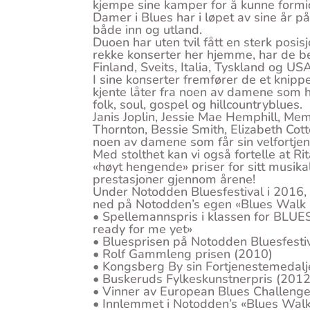
kjempe sine kamper for å kunne formidle
Damer i Blues har i løpet av sine år p
både inn og utland.
Duoen har uten tvil fått en sterk posisjo
rekke konserter her hjemme, har de bes
Finland, Sveits, Italia, Tyskland og USA
I sine konserter fremfører de et knipp
kjente låter fra noen av damene som h
folk, soul, gospel og hillcountryblues.
Janis Joplin, Jessie Mae Hemphill, Me
Thornton, Bessie Smith, Elizabeth Cott
noen av damene som får sin velfortjent
Med stolthet kan vi også fortelle at 
«høyt hengende» priser for sitt musik
prestasjoner gjennom årene!
Under Notodden Bluesfestival i 2016, f
ned på Notodden’s egen «Blues Walk
• Spellemannspris i klassen for BLUES 
ready for me yet»
• Bluesprisen på Notodden Bluesfesti
• Rolf Gammleng prisen (2010)
• Kongsberg By sin Fortjenestemedalj
• Buskeruds Fylkeskunstnerpris (2012
• Vinner av European Blues Challeng
• Innlemmet i Notodden’s «Blues Wal