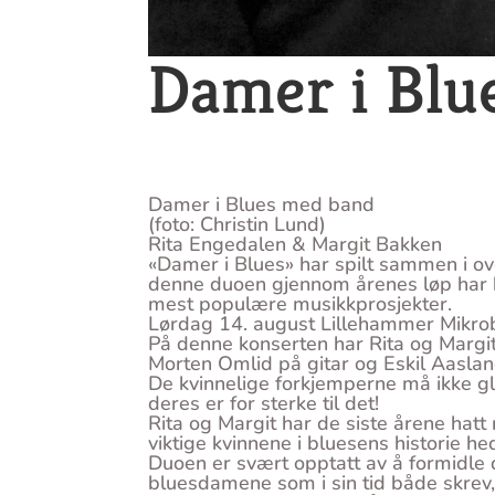
Damer i Blu
Damer i Blues med band
(foto: Christin Lund)
Rita Engedalen & Margit Bakken
«Damer i Blues» har spilt sammen i ove
denne duoen gjennom årenes løp har b
mest populære musikkprosjekter.
Lørdag 14. august Lillehammer Mikro
På denne konserten har Rita og Margi
Morten Omlid på gitar og Eskil Aasla
De kvinnelige forkjemperne må ikke 
deres er for sterke til det!
Rita og Margit har de siste årene ha
viktige kvinnene i bluesens historie he
Duoen er svært opptatt av å formidle
bluesdamene som i sin tid både skrev,