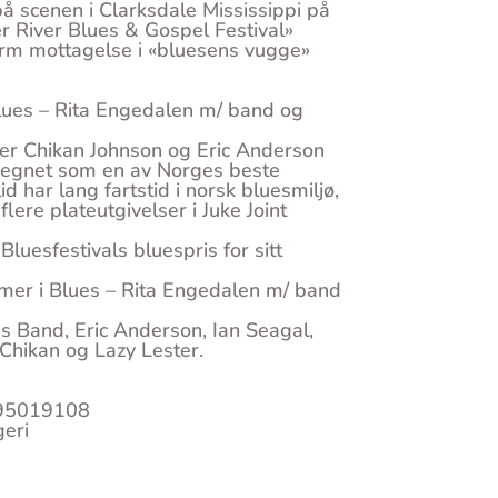
 scenen i Clarksdale Mississippi på
r River Blues & Gospel Festival»
arm mottagelse i «bluesens vugge»
lues – Rita Engedalen m/ band og
uper Chikan Johnson og Eric Anderson
ir regnet som en av Norges beste
d har lang fartstid i norsk bluesmiljø,
ere plateutgivelser i Juke Joint
uesfestivals bluespris for sitt
er i Blues – Rita Engedalen m/ band
s Band, Eric Anderson, Ian Seagal,
Chikan og Lazy Lester.
 95019108
geri