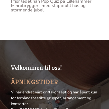
I fjor ledet han Pop Quiz på Lillehammer
Minrobryggeri, med stappfullt hus og
stormende jubel.
Velkommen til oss!
ÅPNINGSTIDER
Vi har endret vårt driftskonsept og har åpent kun
for forhåndsbestilte grupper, arrangement og
konserter.