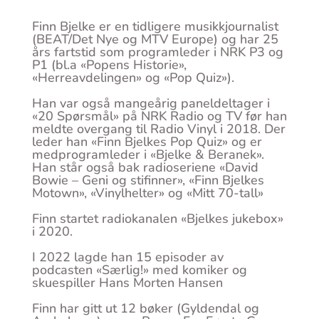
Finn Bjelke er en tidligere musikkjournalist
(BEAT/Det Nye og MTV Europe) og har 25
års fartstid som programleder i NRK P3 og
P1 (bl.a «Popens Historie»,
«Herreavdelingen» og «Pop Quiz»).
Han var også mangeårig paneldeltager i
«20 Spørsmål» på NRK Radio og TV før han
meldte overgang til Radio Vinyl i 2018. Der
leder han «Finn Bjelkes Pop Quiz» og er
medprogramleder i «Bjelke & Beranek».
Han står også bak radioseriene «David
Bowie – Geni og stifinner», «Finn Bjelkes
Motown», «Vinylhelter» og «Mitt 70-tall»
Finn startet radiokanalen «Bjelkes jukebox»
i 2020.
I 2022 lagde han 15 episoder av
podcasten «Særlig!» med komiker og
skuespiller Hans Morten Hansen
Finn har gitt ut 12 bøker (Gyldendal og