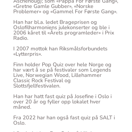
Aschehoug); som «Pappa For Første Gang»,
«Gretne Gamle Gubber», «Norske
Problemer» og «Gammel For Første Gang».
Han har bl.a. ledet Brageprisen og
Oslofilharmoniens julekonserter og ble i
2006 kåret til «Årets programleder» i Prix
Radio.
I 2007 mottok han Riksmålsforbundets
«Lytterpris».
Finn holder Pop Quiz over hele Norge og
har vært å se på festivaler som Legends
Live, Norwegian Wood, Lillehammer
Classic Rock Festival og
Slottsfjellfestivalen.
Han har hatt fast quiz på Josefine i Oslo i
over 20 år og fyller opp lokalet hver
måned.
Fra 2022 har han også fast quiz på SALT i
Oslo.