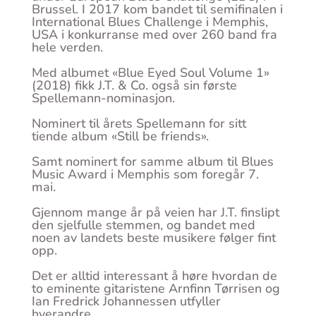
Brussel. I 2017 kom bandet til semifinalen i
International Blues Challenge i Memphis,
USA i konkurranse med over 260 band fra
hele verden.
Med albumet «Blue Eyed Soul Volume 1»
(2018) fikk J.T. & Co. også sin første
Spellemann-nominasjon.
Nominert til årets Spellemann for sitt
tiende album «Still be friends».
Samt nominert for samme album til Blues
Music Award i Memphis som foregår 7.
mai.
Gjennom mange år på veien har J.T. finslipt
den sjelfulle stemmen, og bandet med
noen av landets beste musikere følger fint
opp.
Det er alltid interessant å høre hvordan de
to eminente gitaristene Arnfinn Tørrisen og
Ian Fredrick Johannessen utfyller
hverandre.