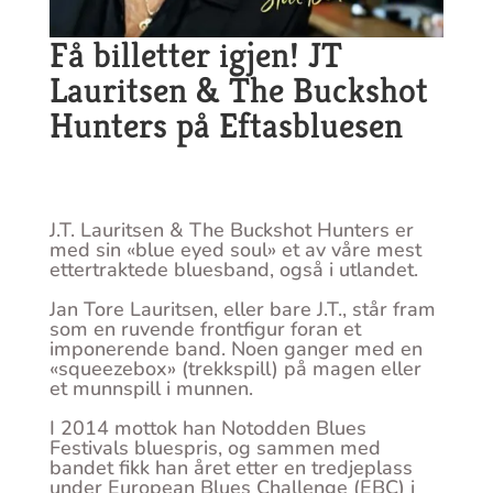
Få billetter igjen! JT
Lauritsen & The Buckshot
Hunters på Eftasbluesen
J.T. Lauritsen & The Buckshot Hunters er
med sin «blue eyed soul» et av våre mest
ettertraktede bluesband, også i utlandet.
Jan Tore Lauritsen, eller bare J.T., står fram
som en ruvende frontfigur foran et
imponerende band. Noen ganger med en
«squeezebox» (trekkspill) på magen eller
et munnspill i munnen.
I 2014 mottok han Notodden Blues
Festivals bluespris, og sammen med
bandet fikk han året etter en tredjeplass
under European Blues Challenge (EBC) i