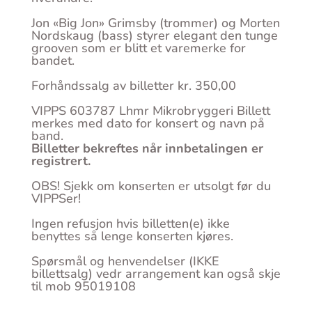
Jon «Big Jon» Grimsby (trommer) og Morten
Nordskaug (bass) styrer elegant den tunge
grooven som er blitt et varemerke for
bandet.
Forhåndssalg av billetter kr. 350,00
VIPPS 603787 Lhmr Mikrobryggeri Billett
merkes med dato for konsert og navn på
band.
Billetter bekreftes når innbetalingen er
registrert.
OBS! Sjekk om konserten er utsolgt før du
VIPPSer!
Ingen refusjon hvis billetten(e) ikke
benyttes så lenge konserten kjøres.
Spørsmål og henvendelser (IKKE
billettsalg) vedr arrangement kan også skje
til mob 95019108