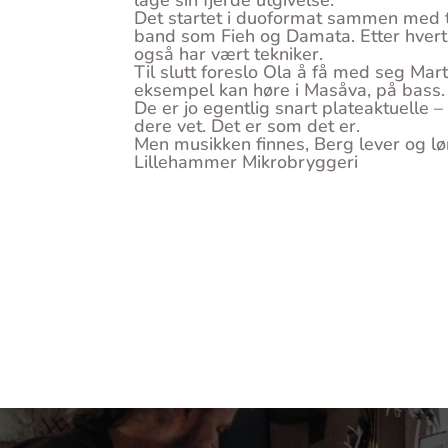
lage sin fjerde utgivelse.
Det startet i duoformat sammen med t
band som Fieh og Damata. Etter hvert
også har vært tekniker.
Til slutt foreslo Ola å få med seg Mar
eksempel kan høre i Masåva, på bass.
De er jo egentlig snart plateaktuelle 
dere vet. Det er som det er.
Men musikken finnes, Berg lever og lør
Lillehammer Mikrobryggeri