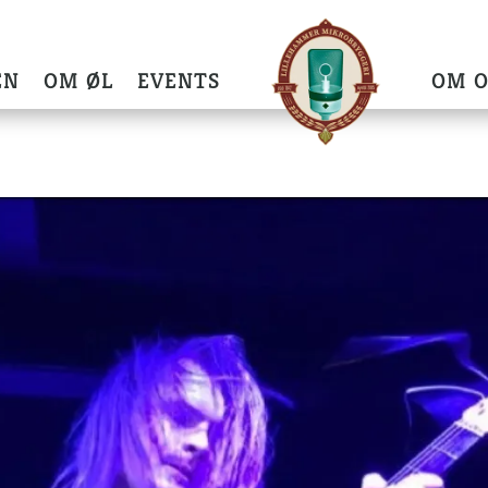
EN
OM ØL
EVENTS
OM O