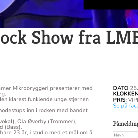
Rock Show fra LM
ammer Mikrobryggeri presenterer med
DATO
25.
rg.
KLOKKE
en klarest funklende unge stjernen
PRIS
:
VIP
Se på fac
g hodestups inn i rocken med bandet
vokal), Ola Øverby (Trommer),
Påmeldin
d (Bass).
are 23 år, i studio med et mål om å