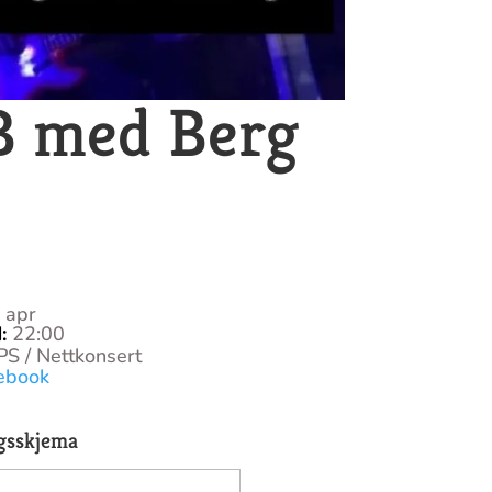
B med Berg
 apr
N
:
22:00
PS / Nettkonsert
ebook
gsskjema