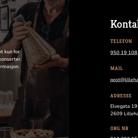
Konta
TELEFON
nt kun for
950 19 108
konserter.
ormasjon.
MAIL
post@lilleh
ADRESSE
Elvegata 19
2609 Lille
ORG NR