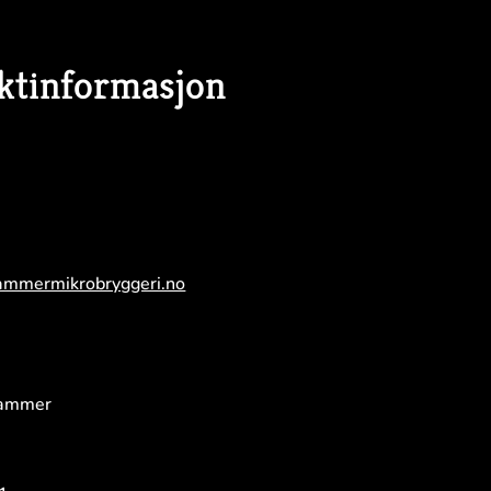
ktinformasjon
ammermikrobryggeri.no
hammer