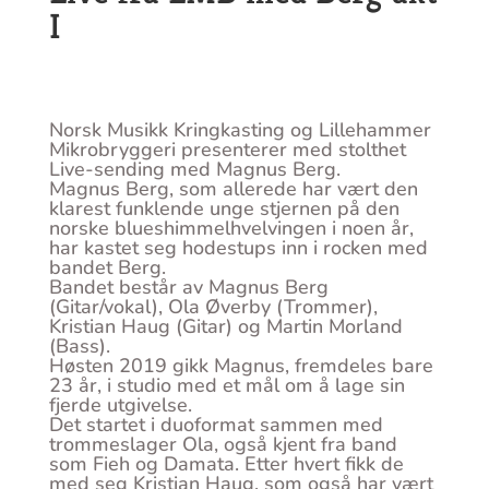
I
Norsk Musikk Kringkasting og Lillehammer
Mikrobryggeri presenterer med stolthet
Live-sending med Magnus Berg.
Magnus Berg, som allerede har vært den
klarest funklende unge stjernen på den
norske blueshimmelhvelvingen i noen år,
har kastet seg hodestups inn i rocken med
bandet Berg.
Bandet består av Magnus Berg
(Gitar/vokal), Ola Øverby (Trommer),
Kristian Haug (Gitar) og Martin Morland
(Bass).
Høsten 2019 gikk Magnus, fremdeles bare
23 år, i studio med et mål om å lage sin
fjerde utgivelse.
Det startet i duoformat sammen med
trommeslager Ola, også kjent fra band
som Fieh og Damata. Etter hvert fikk de
med seg Kristian Haug, som også har vært