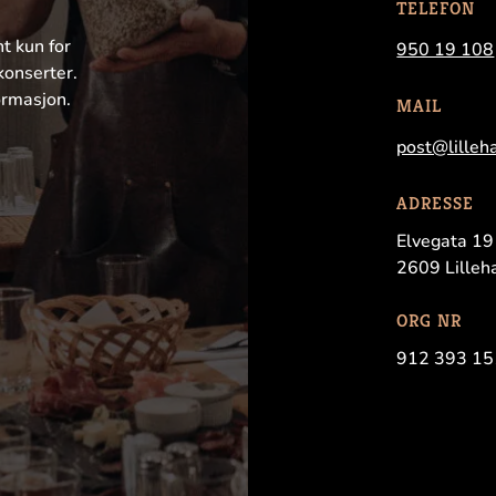
TELEFON
nt kun for
950 19 108
konserter.
ormasjon.
MAIL
post@lilleh
ADRESSE
Elvegata 19
2609 Lille
ORG NR
912 393 15