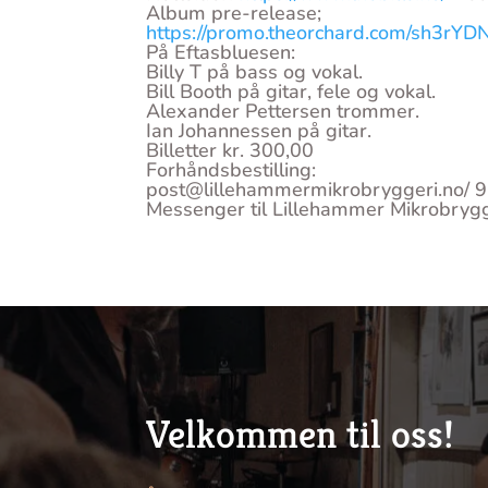
Album pre-release;
https://promo.theorchard.com/sh3r
På Eftasbluesen:
Billy T på bass og vokal.
Bill Booth på gitar, fele og vokal.
Alexander Pettersen trommer.
Ian Johannessen på gitar.
Billetter kr. 300,00
Forhåndsbestilling:
post@lillehammermikrobryggeri.no/
Messenger til Lillehammer Mikrobryg
Velkommen til oss!