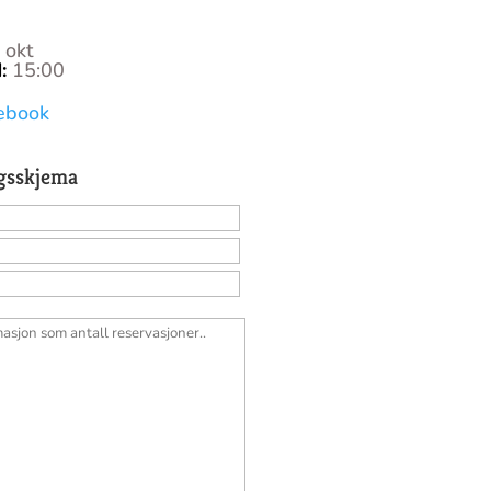
 okt
N
:
15:00
0
ebook
gsskjema