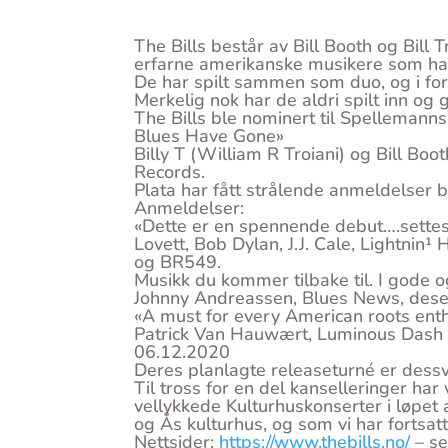
The Bills består av Bill Booth og Bill 
erfarne amerikanske musikere som har 
De har spilt sammen som duo, og i fo
Merkelig nok har de aldri spilt inn og 
The Bills ble nominert til Spellemann
Blues Have Gone»
Billy T (William R Troiani) og Bill B
Records.
Plata har fått strålende anmeldelser b
Anmeldelser:
«Dette er en spennende debut….sette
Lovett, Bob Dylan, J.J. Cale, Lightnin
og BR549.
Musikk du kommer tilbake til. I gode 
Johnny Andreassen, Blues News, de
«A must for every American roots enth
Patrick Van Hauwært, Luminous Dash 
06.12.2020
Deres planlagte releaseturné er dessv
Til tross for en del kanselleringer har 
vellykkede Kulturhuskonserter i løpet
og Ås kulturhus, og som vi har fortsat
Nettsider:
https://www.thebills.no/
– se