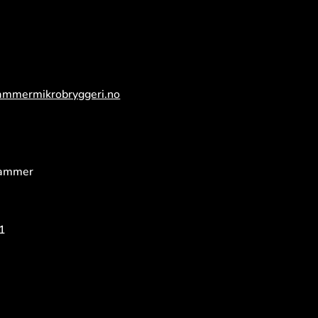
ammermikrobryggeri.no
hammer
1