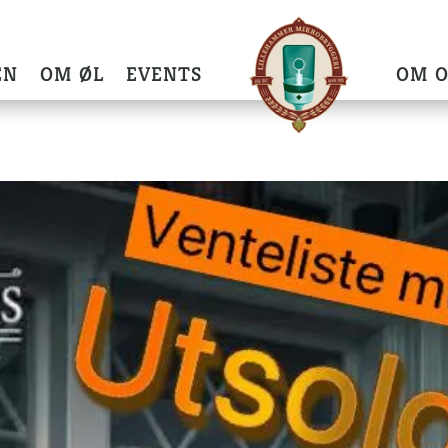
EN
OM ØL
EVENTS
OM O