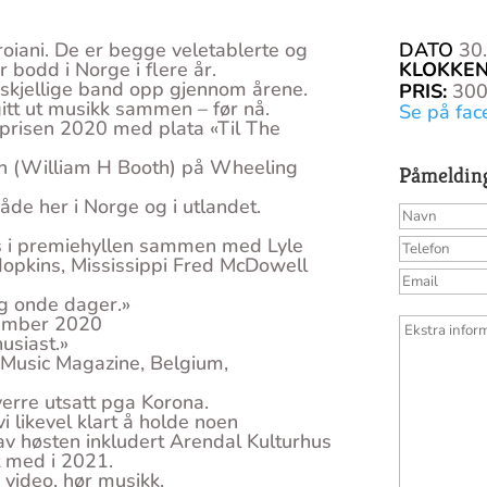
Troiani. De er begge veletablerte og
DATO
30.
bodd i Norge i flere år.
KLOKKE
rskjellige band opp gjennom årene.
PRIS
:
30
gitt ut musikk sammen – før nå.
Se på fac
sprisen 2020 med plata «Til The
ooth (William H Booth) på Wheeling
Påmeldin
åde her i Norge og i utlandet.
s i premiehyllen sammen med Lyle
¹ Hopkins, Mississippi Fred McDowell
og onde dager.»
sember 2020
usiast.»
Music Magazine, Belgium,
erre utsatt pga Korona.
vi likevel klart å holde noen
 av høsten inkludert Arendal Kulturhus
t med i 2021.
 video, hør musikk.