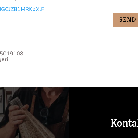
YDNGCJZ81MRKbXlF
 95019108
geri
Konta