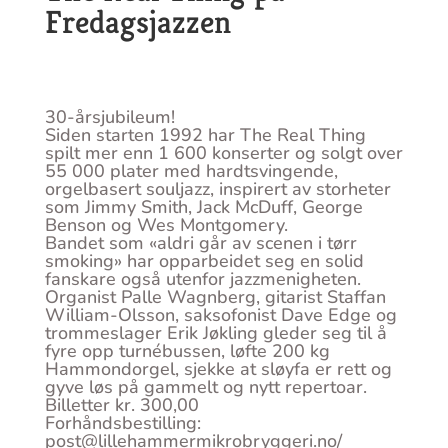
Fredagsjazzen
30-årsjubileum!
Siden starten 1992 har The Real Thing
spilt mer enn 1 600 konserter og solgt over
55 000 plater med hardtsvingende,
orgelbasert souljazz, inspirert av storheter
som Jimmy Smith, Jack McDuff, George
Benson og Wes Montgomery.
Bandet som «aldri går av scenen i tørr
smoking» har opparbeidet seg en solid
fanskare også utenfor jazzmenigheten.
Organist Palle Wagnberg, gitarist Staffan
William-Olsson, saksofonist Dave Edge og
trommeslager Erik Jøkling gleder seg til å
fyre opp turnébussen, løfte 200 kg
Hammondorgel, sjekke at sløyfa er rett og
gyve løs på gammelt og nytt repertoar.
Billetter kr. 300,00
Forhåndsbestilling:
post@lillehammermikrobryggeri.no/