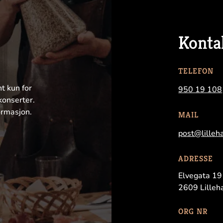
Konta
TELEFON
nt kun for
950 19 108
konserter.
ormasjon.
MAIL
post@lilleh
ADRESSE
Elvegata 19
2609 Lille
ORG NR