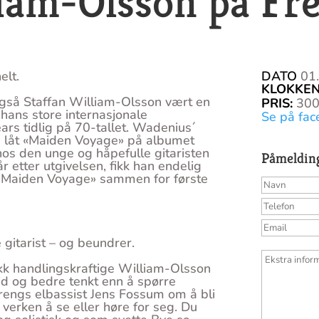
liam-Olsson på Fr
elt.
DATO
01
KLOKKE
 også Staffan William-Olsson vært en
PRIS
:
30
hans store internasjonale
Se på fac
s tidlig på 70-tallet. Wadenius´
e låt «Maiden Voyage» på albumet
hos den unge og håpefulle gitaristen
Påmeldin
 etter utgivelsen, fikk han endelig
t «Maiden Voyage» sammen for første
gitarist – og beundrer.
kk handlingskraftige William-Olsson
id og bedre tenkt enn å spørre
engs elbassist Jens Fossum om å bli
 verken å se eller høre for seg. Du