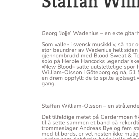
Staffan Wil
Georg ‘Jojje’ Wadenius – en ekte gitarh
Som «alle» i svensk musikkliv, så har
stor beundrer av Wadenius helt siden 
gjennombrudd med Blood Sweat & Tear
solo på Herbie Hancocks legendarisk
«New Blood» satte uutslettelige spor 
William-Olsson i Göteborg og nå, 51 år
en drøm oppfylt: de to spilte sjølsag
gang.
Staffan William-Olsson – en strålende 
Det tilfeldige møtet på Gardermoen fi
til å sette sammen et band på rekordt
trommeslager Andreas Bye og fem str
med til bords, er vel nesten ikke mulig