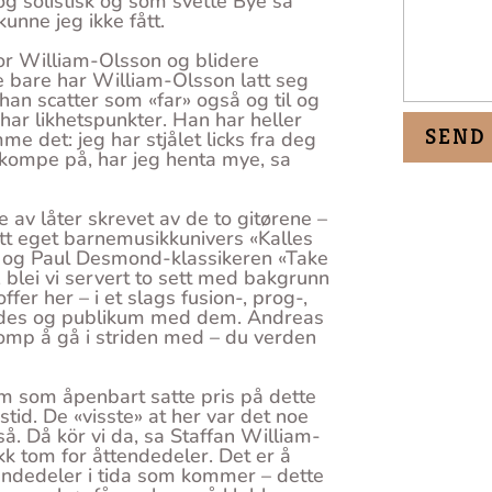
og solistisk og som svette Bye sa
unne jeg ikke fått.
r William-Olsson og blidere
ke bare har William-Olsson latt seg
han scatter som «far» også og til og
ar likhetspunkter. Han har heller
 det: jeg har stjålet licks fra deg
 kompe på, har jeg henta mye, sa
 av låter skrevet av de to gitørene –
itt eget barnemusikkunivers «Kalles
åt og Paul Desmond-klassikeren «Take
blei vi servert to sett med bakgrunn
offer her – i et slags fusion-, prog-,
rivdes og publikum med dem. Andreas
komp å gå i striden med – du verden
um som åpenbart satte pris på dette
tid. De «visste» at her var det noe
å. Då kör vi da, sa Staffan William-
kk tom for åttendedeler. Det er å
tendedeler i tida som kommer – dette