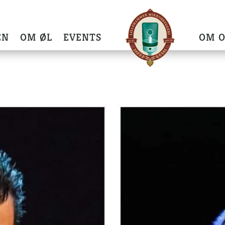
EN
OM ØL
EVENTS
OM O