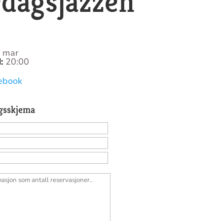
edagsjazzen
. mar
N
:
20:00
0
ebook
gsskjema