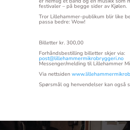
er nemlig et band og en musikk som 
festivaler – på begge sider av Kjølen.
Tror Lillehammer-publikum blir like b
passa bedre: Wow!
Billetter kr. 300,00
Forhåndsbestilling billetter skjer via:
post@lillehammermikrobryggeri.no
Messenger/melding til Lillehammer M
Via nettsiden
www.lillehammermikrob
Spørsmål og henvendelser kan også s