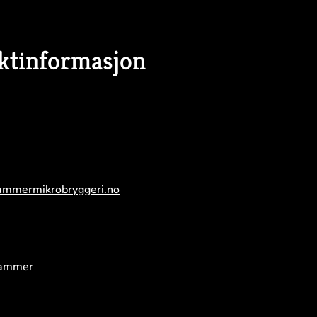
ktinformasjon
ammermikrobryggeri.no
hammer