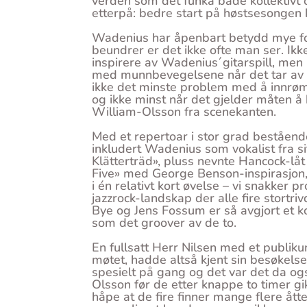
verden som det funka både kollektivt 
etterpå: bedre start på høstsesongen k
Wadenius har åpenbart betydd mye fo
beundrer er det ikke ofte man ser. Ik
inspirere av Wadenius´gitarspill, men 
med munnbevegelsene når det tar av h
ikke det minste problem med å innrømme
og ikke minst når det gjelder måten å
William-Olsson fra scenekanten.
Med et repertoar i stor grad bestående
inkludert Wadenius som vokalist fra s
Klätterträd», pluss nevnte Hancock-l
Five» med George Benson-inspirasjon, 
i én relativt kort øvelse – vi snakker pr
jazzrock-landskap der alle fire stort
Bye og Jens Fossum er så avgjort et 
som det groover av de to.
En fullsatt Herr Nilsen med et publik
møtet, hadde altså kjent sin besøkelses
spesielt på gang og det var det da ogs
Olsson før de etter knappe to timer gi
håpe at de fire finner mange flere åt