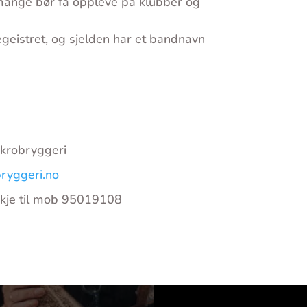
mange bør få oppleve på klubber og
egeistret, og sjelden har et bandnavn
ikrobryggeri
ryggeri.no
kje til mob 95019108